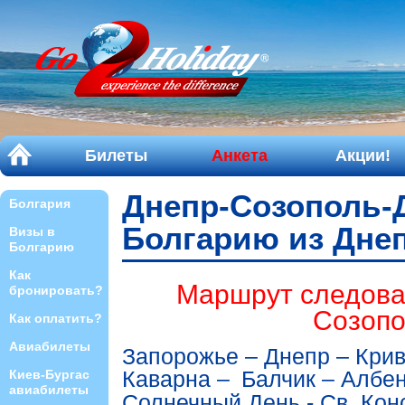
Билеты
Анкета
Акции!
Днепр-Созополь-Д
Болгария
Болгарию из Днеп
Визы в
Болгарию
Как
Маршрут следован
бронировать?
Созопо
Как оплатить?
Авиабилеты
Запорожье – Днепр – Кри
Каварна
–
Балчик – Албен
Киев-Бургас
авиабилеты
Солнечный День - Св. Кон