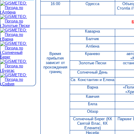
16:00
Одесса
Объезд
Столба //
Б
Каварна
Балчик
Албена
Время
Кранево
авт
прибытия
«
зависит от
Золотые Пески
остан
прохождения
границ
Солнечный День
Св. Константин и Елена
Варна
«Поли
«Хри
Камчия
Бяла
Обзор
Солнечный Берег (КК
Паркинг 
Святой Влас, КК
Елените)
Несебр