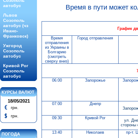
Созополь
автобус
Время в пути может ко
Львов
Созополь
автобус (чз
График дв
Ивано-
Франковск)
Время
Город отправления
отправления
Ужгород
из Украины в
Созополь
Болгарию
автобус
(смотреть
сверху вниз)
Кривой Рог
Созополь
автобус
06:00
Запорожье
Запорожс
КУРСЫ ВАЛЮТ
18/05/2021
07:00
Днепр
грн.
Запорож
грн.
09:30
Кривой Рог
ул. Дне
стороны 
13:40
Николаев
пр-т. 
ПОГОДА