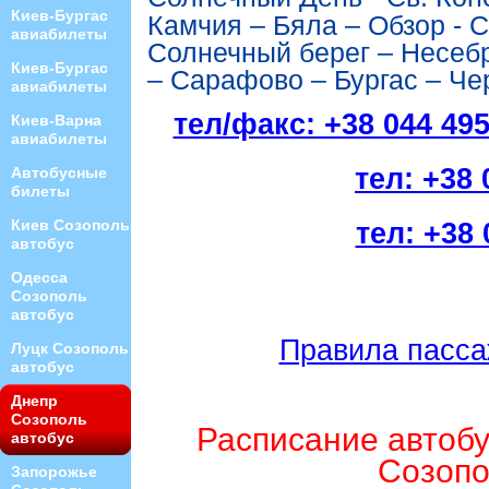
Киев-Бургас
Камчия
– Бяла
–
Обзор - 
авиабилеты
Солнечный берег – Несеб
Киев-Бургас
– Сарафово – Бургас – Че
авиабилеты
тел/факс: +38 044 49
Киев-Варна
авиабилеты
тел: +38 
Автобусные
билеты
Киев Созополь
тел: +38 
автобус
Одесса
Созополь
автобус
Правила пасса
Луцк Созополь
автобус
Днепр
Созополь
Расписание автобу
автобус
Созопо
Запорожье