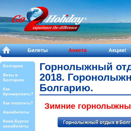
Билеты
Анкета
Акции!
Горнолыжный отд
Болгария
2018. Горонолыж
Визы в
Болгарию
Болгарию.
Как
бронировать?
Как оплатить?
Зимние горнолыжные
Авиабилеты
Киев-Бургас
авиабилеты