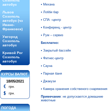
Созополь
автобус
• Механа
Львов
• Лобби бар
Созополь
• СПА –центр
автобус (чз
Ивано-
• Конференц - центр
Франковск)
• Рум – сервиз
Ужгород
Созополь
Бесплатно:
автобус
• Закрытый бассейн
Кривой Рог
Созополь
• Фитнес-центр
автобус
• Сауна
• Парная баня
КУРСЫ ВАЛЮТ
18/05/2021
• Джакузи
грн.
• Камера хранения собственого снаряжения
грн.
Примечание
: не допускаются домашние
животные
ПОГОДА