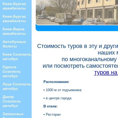
Киев-Бургас
авиабилеты
Киев-Бургас
авиабилеты
Киев-Варна
авиабилеты
Автобусные
Стоимость туров в эту и друг
билеты
наших 
Киев Созополь
по многоканальному
автобус
или посмотреть самостоят
Одесса
туров на
Созополь
автобус
Расположение:
Луцк Созополь
автобус
• 1000 м от подъемника
Днепр
• в центре города
Созополь
автобус
В отеле:
Запорожье
• Ресторан