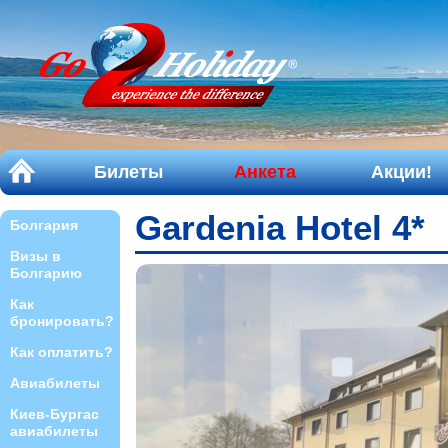
Билеты
Анкета
Акции!
Gardenia Hotel 4*
Болгария
Визы в
Болгарию
Как
бронировать?
Как оплатить?
Авиабилеты
Киев-Бургас
авиабилеты