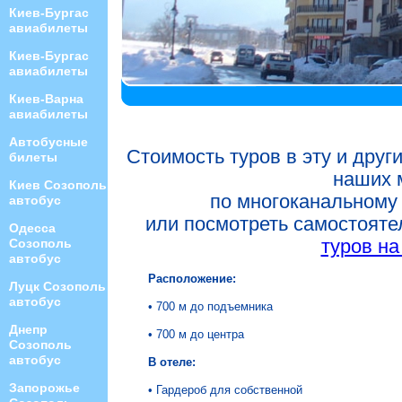
Киев-Бургас
авиабилеты
Киев-Бургас
авиабилеты
Киев-Варна
авиабилеты
Автобусные
Стоимость туров в эту и друг
билеты
наших 
Киев Созополь
по многоканальному
автобус
или посмотреть самостоят
Одесса
туров на
Созополь
автобус
Расположение:
Луцк Созополь
автобус
• 700 м до подъемника
Днепр
• 700 м до центра
Созополь
автобус
В отеле:
Запорожье
• Гардероб для собственной