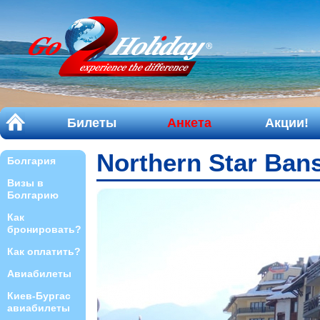
Билеты
Анкета
Акции!
Northern Star Ban
Болгария
Визы в
Болгарию
Как
бронировать?
Как оплатить?
Авиабилеты
Киев-Бургас
авиабилеты