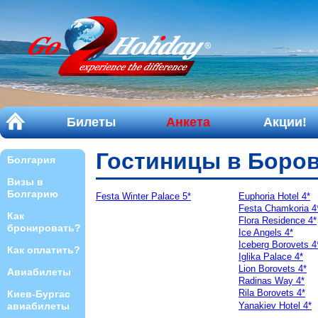
Билеты
Анкета
Акции!
Гостиницы в Боро
Болгария
Визы в
Болгарию
Festa Winter Palace 5*
Euphoria Hotel 4*
Festa Chamkoria 4
Как
Flora Residence 4*
бронировать?
Ice Angels 4*
Iceberg Borovets 4
Как оплатить?
Iglika Palace 4*
Lion Borovets 4*
Авиабилеты
Radinas Way 4*
Rila Borovets 4*
Киев-Бургас
авиабилеты
Yanakiev Hotel 4*