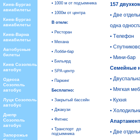
• 1000 м от подъемника
157 двухком
Киев-Бургас
авиабилеты
• 1000м от центра
• Две отдель
Киев-Бургас
В отеле:
авиабилеты
одна односп
• Ресторан
Киев-Варна
• Tелефон
авиабилеты
• Механа
• Спутников
Автобусные
• Лобби-бар
билеты
• Мини-бар
• Бильярд
Киев Созополь
Семейные но
автобус
• SPA-центр
• Двуспальн
Одесса
• Паркинг
Созополь
• Мягкая ме
автобус
Бесплатно:
Луцк Созополь
• Кухня
• Закрытый бассейн
автобус
• Джакузи
• Холодильн
Днепр
• Фитнес
Созополь
Апартамент:
автобус
• Транспорт до
• Две отдел
подъемника
Запорожье