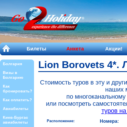
Билеты
Анкета
Акции!
Lion Borovets 4*.
Болгария
Визы в
Болгарию
Стоимость туров в эту и друг
Как
наших 
бронировать?
по многоканальному
Как оплатить?
или посмотреть самостоят
Авиабилеты
туров на
Киев-Бургас
Расположение:
Номера:
авиабилеты